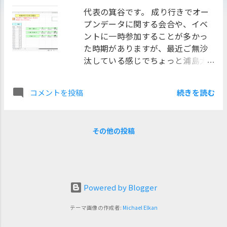
代表の箕谷です。 成り行きでオー
プンデータに関する会合や、イベ
ントに一時参加することが多かっ
た時期がありますが、最近ご無沙
汰している感じでちょっと浦島太
郎です。 弊社は八王子市に本店が
ありますので、八王子市の人口デ
続きを読む
コメントを投稿
ータを地図にプロットしてみよう
というお題です。その時の記録を
以下に残してみようと思います。
その他の投稿
第1章 作業方針を検討する まず
は、お題目からどのような方法で
解決できるかを検討します。 今回
は「八王子市の地区別人口分布を
PowerBIで表現する」をゴールに
Powered by Blogger
しようと思います。 PowerBIの概
要等は、本記事では割愛しまし
テーマ画像の作成者:
Michael Elkan
て、データをどのように取り込め