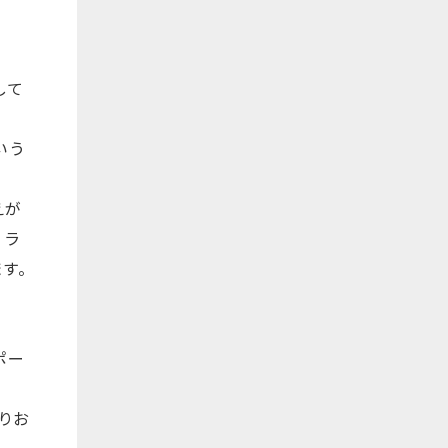
して
いう
えが
、ラ
ます。
ポー
りお