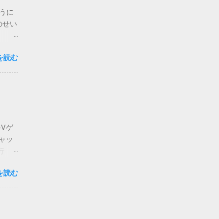
ように
のせい
英語だった
を読む
トフォー
リー管
n
 a
-Vゲ
stem
ャッ
の起動エラ
行
、私も
、解説
した。
を読む
（デ
s
スク
ausing
を記録
スク