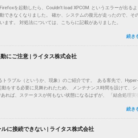
irefoxを起動したら、Couldn't load XPCOM. というエラーが出る
動できなくなりました。 確か、システムの復元が走ったので、そ
います。 対処法については、こちらに記載がありました。
www.thewindowsclub.com/firefox-couldnt-load-xpcom-windows 
続き
訳してみます。 XPCOM is a cross-platform component object
ich is similar to Microsoft COM, and is required for file and memory
ment, basic data structures and so on. XPCOMは、クロスプラッ
再起動にご注意 | ライタス株式会社
ーネントで、Microsoft COMに似ています。このファイルはメモ
タ構造などに利用されています。 This Firefox start-up error ca
 occur after performing a Windows System Restore or if you run it in
わるトラブル（というか、現象）のご紹介です。 ある客先で、Hyper
In fact I too received this message a few days back after I had sy
> 起動をする必要に見舞われたため、 メンテナンス時間を設けて、シ
my omputer a couple of times to fix some other issues. Firefox
であれば、ステータスが何もない状態になるはずが、 「結合処理実
indowsのシステム復元を行ったときに出ることがあります。実際
（この時点で、すごくやな予感・・・） ちなみに、結合処理について
復元のあとに、このメッセージが出た時は、次のように対処しま
続き
シンで、スナップショットなどを取得している場合、 差分ディスク
irefox Menu, click the “?” Help button and select Restart with addon
ファイル・拡張子はavhd）というものが生成されます。 差分ディ
. If this solves your issue, you may need to disable some problem-c
得した時点から、次のスナップショットが 取得されるまでの差分
Fire...
ソールに接続できない | ライタス株式会社
ショットが削除されると、仮想マシンが停止した段階で、 差分ディ