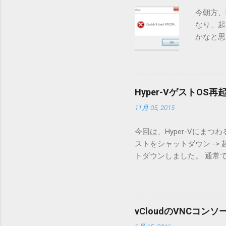
今朝方、F
なり、起
かなと思
http://
ので、日本語
model, wh
manage
Hyper-VゲストOS
ムコンポ
11月 05, 2015
理、基礎デー
typically
今回は、Hyper-Vにまつ
Sandbox. 
ストをシャットダウン -
restore 
トダウンしました。 通常
ーは、W
中...」 とかでてます。
システム
しておくと。。。 仮想マ
1] Open F
ィスクといっても、実態は
disabled 
は、スナップショットを取
addon. 1] 
vCloudのVNCコン
するものです。 スナップ