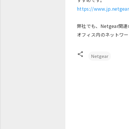
すすめです。
https://www.jp.netgea
弊社でも、Netgear
オフィス内のネットワー
Netgear
コ
メ
ン
ト